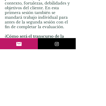
contexto, fortalezas, debilidades y
objetivos del cliente. En esta
primera sesión también se
mandará trabajo individual para
antes de la segunda sesión con el
fin de completar la evaluación.
¿Cómo será el transcurso de la
terapia?
En la segunda sesión se
completará la evaluación y a
partir de ahí comenzará el
tratamiento, el cual suele
comenzar semanalmente y
espaciarse según la mejora del
cliente. En cada sesión se
establecen objetivos para trabajar
y herramientas para conseguir
estos objetivos. Valoramos mucho
la relación terapéutica y
queremos que te sientas en un