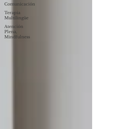
Comunicación
Terapia
Multilingüe
Atención
Plena,
Mindfulness