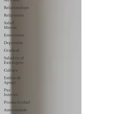
All Posts
Relationships
Relaciones
Salud
Mental
Emociones
Depresión
Gratitud
Salud en el
Extranjero
Cultura
Estilos de
Apego
Paz
Interior
Productividad
Autocuidado