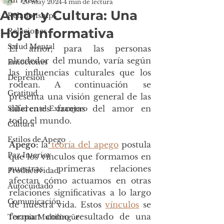
All Posts
20 may 2024
4 min de lectura
Amor y Cultura: Una
Relationships
Hoja Informativa
Relaciones
Salud Mental
El amor, para las personas 
alrededor del mundo, varía según 
Emociones
las influencias culturales que los 
Depresión
rodean. A continuación se 
Gratitud
presenta una visión general de las 
diferentes facetas del amor en 
Salud en el Extranjero
todo el mundo.
Cultura
Estilos de Apego
Apego: 
la
 teoría del apego
 postula 
Paz Interior
que los vínculos que formamos en 
nuestras primeras relaciones 
Productividad
afectan cómo actuamos en otras 
Autocuidado
relaciones significativas a lo largo 
Comunicación
de nuestra vida. Estos 
vínculos
 se 
forman como resultado de una 
Terapia Multilingüe